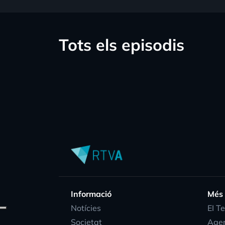
Tots els episodis
Informació
Més
Notícies
EI T
Societat
Age