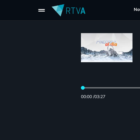
drag_handle
Not
00:00
/
03:27