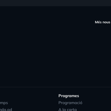
s
Més nous
Programes
emps
Programació
nda.ad
A la carta