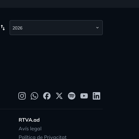
wap_vert
RTVA.ad
Avís legal
Política de Privacitat