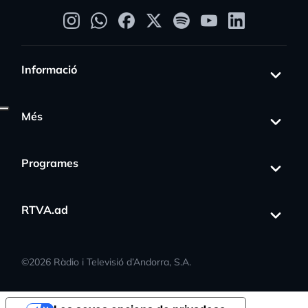
Informació
Més
Programes
RTVA.ad
©
2026
Ràdio i Televisió d’Andorra, S.A.