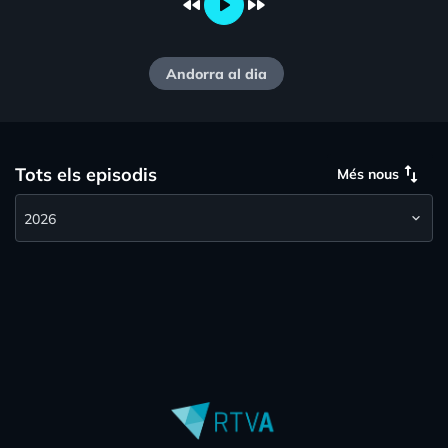
fast_rewind
play_arrow
fast_forward
Andorra al dia
swap_vert
Tots els episodis
Més nous