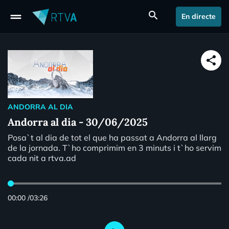
drag_handle
search
En directe
share
ANDORRA AL DIA
Andorra al dia - 30/06/2025
Posa`t al dia de tot el que ha passat a Andorra al llarg
de la jornada. T`ho comprimim en 3 minuts i t`ho servim
cada nit a rtva.ad
00:00
/
03:26