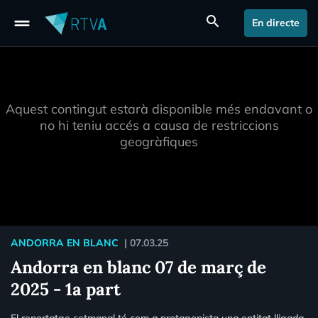
drag_handle
search
En directe
Aquest contingut estarà disponible més endavant o
no hi teniu accés a causa de restriccions
geogràfiques
ANDORRA EN BLANC
|
07.03.25
Andorra en blanc 07 de març de
2025 - 1a part