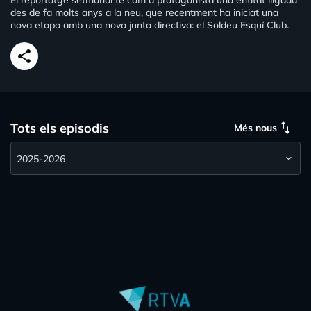
El reportatge setmanal té com a protagonista una entitat lligada
des de fa molts anys a la neu, que recentment ha iniciat una
nova etapa amb una nova junta directiva: el Soldeu Esquí Club.
share
swap_vert
Tots els episodis
Més nous