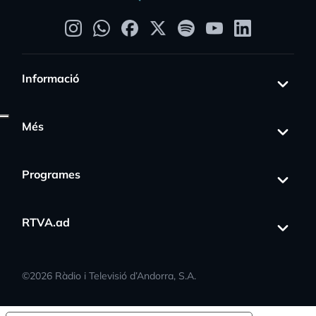
Informació
Més
Programes
RTVA.ad
©
2026
Ràdio i Televisió d’Andorra, S.A.