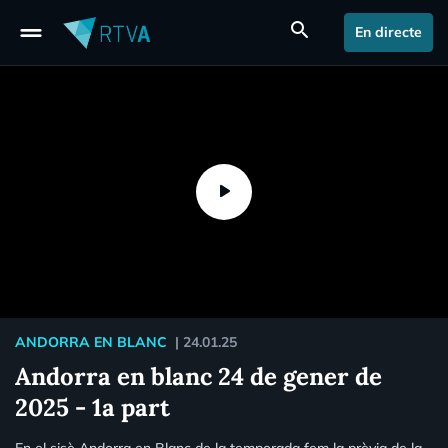
drag_handle
search
En directe
ANDORRA EN BLANC
|
24.01.25
Andorra en blanc 24 de gener de
2025 - 1a part