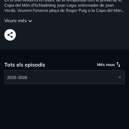
En el sisè Andorra en Blanc de la temporada fem la prèvia de la
Copa del Món d'Schladming Joan Lago, entrenador de Joan
Verdú. Veurem l'onzena plaça de Roger Puig a la Copa del Món
de para alpí, serem testimonis de la pujada a la general d'Irineu
Veure més
keyboard_arrow_down
Esteve, viurem la festa de l'snow skate al Sunset Park del
Peretol i acabarem amb esquí alpí formatiu.
share
swap_vert
Tots els episodis
Més nous