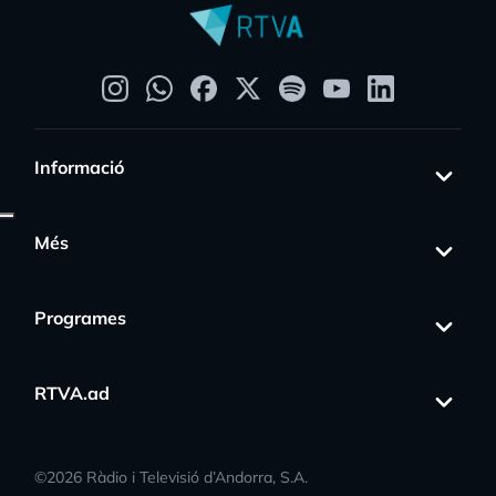
Informació
Més
Programes
RTVA.ad
©
2026
Ràdio i Televisió d’Andorra, S.A.