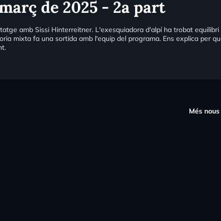
març de 2025 - 2a part
ge amb Sissi Hinterreitner. L'exesquiadora d'alpí ha trobat equilibri
a mixta fa una sortida amb l'equip del programa. Ens explica per què 
nt.
s
Més nous