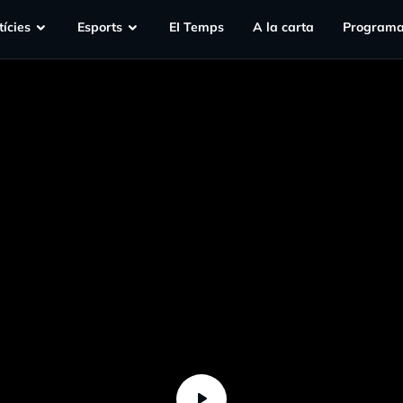
ícies
Esports
EI Temps
A la carta
Programa