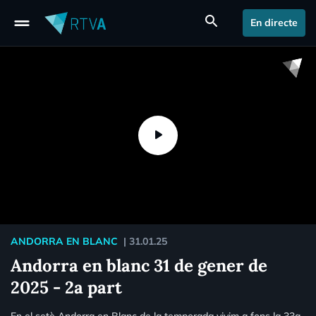
drag_handle
search
En directe
ANDORRA EN BLANC
|
31.01.25
Andorra en blanc 31 de gener de
2025 - 2a part