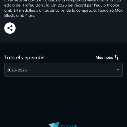
En el setè Andorra en Blanc de la temporada vivim a fons la 33a
edició del Trofeu Borrufa. Un 2025 pel rècord per l'equip tricolor
amb 14 medalles i, un autèntic rei de la competició, l'andorrà Max
Black, amb 4 ors.
share
swap_vert
Tots els episodis
Més nous