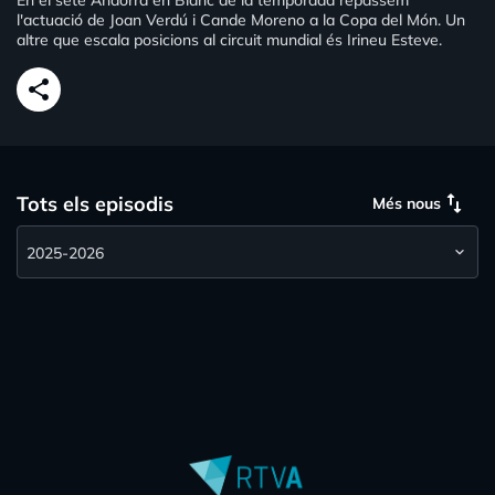
En el setè Andorra en Blanc de la temporada repassem
l'actuació de Joan Verdú i Cande Moreno a la Copa del Món. Un
altre que escala posicions al circuit mundial és Irineu Esteve.
share
swap_vert
Tots els episodis
Més nous