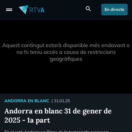
drag_handle
search
En directe
Aquest contingut estarà disponible més endavant o
no hi teniu accés a causa de restriccions
geogràfiques
ANDORRA EN BLANC
|
31.01.25
Andorra en blanc 31 de gener de
2025 - 1a part