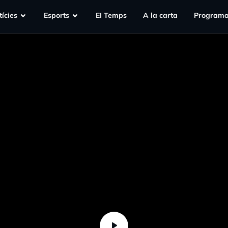
ícies
Esports
EI Temps
A la carta
Programa