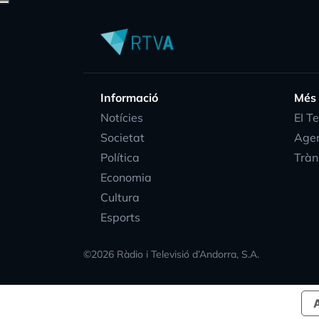
Informació
Més
Notícies
EI T
Societat
Age
Política
Tràn
Economia
Cultura
Esports
©
2026
Ràdio i Televisió d’Andorra, S.A.
A