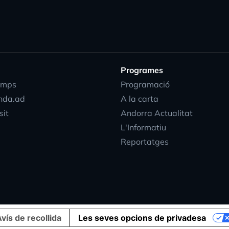
Programes
emps
Programació
nda.ad
A la carta
sit
Andorra Actualitat
L'Informatiu
Reportatges
vís de recollida
Les seves opcions de privadesa