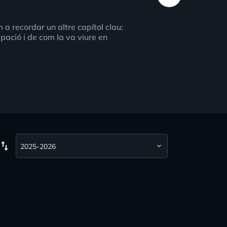
a recordar un altre capítol clau:
ació i de com la va viure en
wap_vert