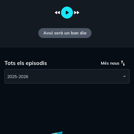
fast_rewind
play_arrow
fast_forward
Avui serà un bon dia
swap_vert
Tots els episodis
Més nous