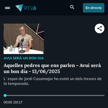
drag_handle
search
En directe
share
AVUI SERÀ UN BON DIA
Aquelles pedres que ens parlen - Avui serà
un bon dia - 13/06/2025
L`espai de Jordi Casamajor ha estat un dels tresors de
la temporada.
00:00
/
20:17