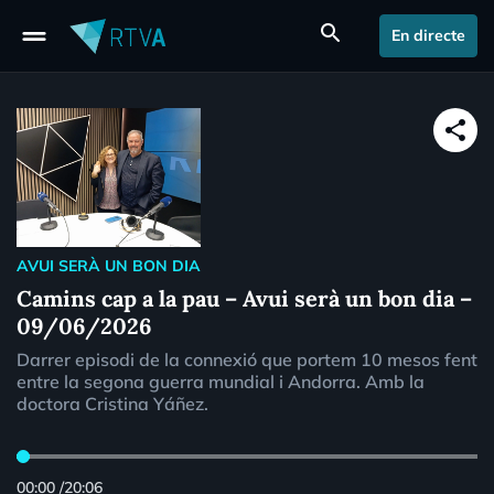
drag_handle
search
En directe
share
AVUI SERÀ UN BON DIA
Camins cap a la pau – Avui serà un bon dia –
09/06/2026
Darrer episodi de la connexió que portem 10 mesos fent
entre la segona guerra mundial i Andorra. Amb la
doctora Cristina Yáñez.
00:00
/
20:06