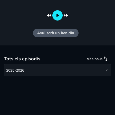
fast_rewind
play_arrow
fast_forward
Avui serà un bon dia
swap_vert
Tots els episodis
Més nous