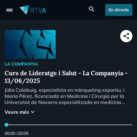
drag_handle
search
En directe
share
LA COMPANYIA
Curs de Lideratge i Salut - La Companyia -
13/06/2025
Júlia Calabuig, especialista en màrqueting esportiu, i
Maria Pérez, llicenciada en Medicina i Cirurgia per la
Universitat de Navarra especialitzada en medicina
integrativa, ens avancen a La Companyia el curs
keyboard_arrow_down
Veure més
“Lideratge i salut” a Andorra. Volem conèixer el
contingut del curs i l’impacte personal i professional. La
cita és aquest dissabte 14 de juny al Hive-Five
Coworking Andorra a l’Edifici BOMOSA-ALBA, Av. Dr.
00:00
/
20:05