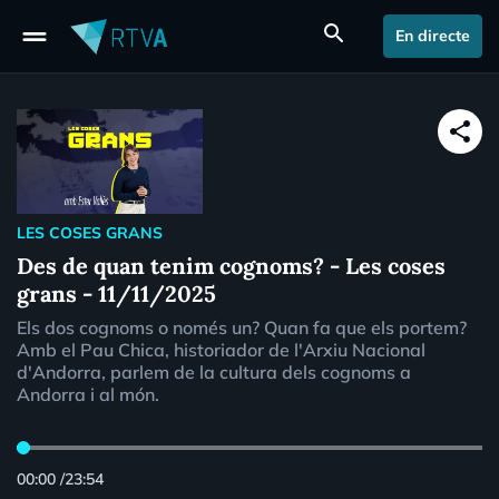
drag_handle
search
En directe
share
LES COSES GRANS
Des de quan tenim cognoms? - Les coses
grans - 11/11/2025
Els dos cognoms o només un? Quan fa que els portem?
Amb el Pau Chica, historiador de l'Arxiu Nacional
d'Andorra, parlem de la cultura dels cognoms a
Andorra i al món.
00:00
/
23:54