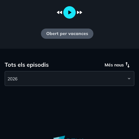
fast_rewind
play_arrow
fast_forward
Obert per vacances
swap_vert
Tots els episodis
Més nous