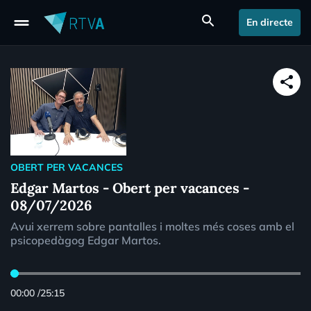
drag_handle
search
En directe
share
OBERT PER VACANCES
Edgar Martos - Obert per vacances -
08/07/2026
Avui xerrem sobre pantalles i moltes més coses amb el
psicopedàgog Edgar Martos.
00:00
/
25:15