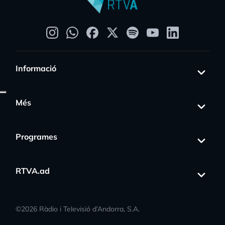
Informació
Més
Programes
RTVA.ad
©
2026
Ràdio i Televisió d’Andorra, S.A.