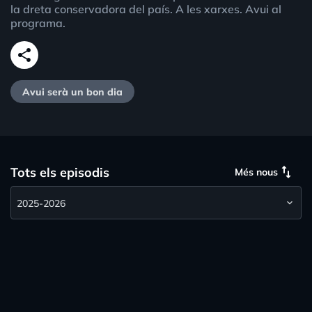
la dreta conservadora del país. A les xarxes. Avui al
programa.
share
Avui serà un bon dia
swap_vert
Tots els episodis
Més nous