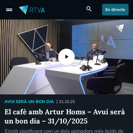
drag_handle
search
En directe
AVUI SERÀ UN BON DIA
|
31.10.25
El cafè amb Artur Homs – Avui serà
un bon dia – 31/10/2025
S’està significant com un dels opinadors més àcids de