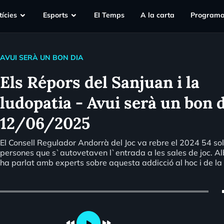
ícies
Esports
EI Temps
A la carta
Programa
AVUI SERÀ UN BON DIA
Els Répors del Sanjuan i la
ludopatia - Avui serà un bon d
12/06/2025
El Consell Regulador Andorrà del Joc va rebre el 2024 54 sol·
persones que s`autovetaven l`entrada a les sales de joc. A
ha parlat amb experts sobre aquesta addicció al hoc i de la
de la prevenció per no caure-hi.
vo
fast_rewind
fast_forward
play_arrow