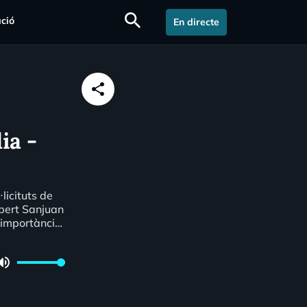
search
ció
En directe
share
ia -
licituts de
lbert Sanjuan
 importància
lume_up