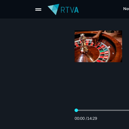
drag_handle
Not
00:00
/
14:29