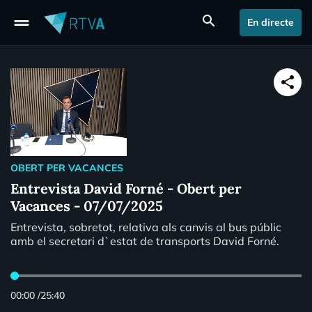
drag_handle
search
En directe
share
OBERT PER VACANCES
Entrevista David Forné - Obert per
Vacances - 07/07/2025
Entrevista, sobretot, relativa als canvis al bus públic
amb el secretari d`estat de transports David Forné.
00:00
/
25:40