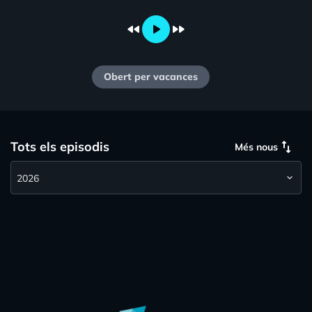
fast_rewind
play_arrow
fast_forward
Obert per vacances
swap_vert
Tots els episodis
Més nous