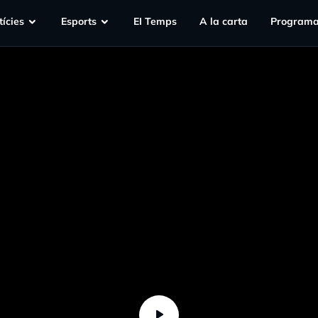
ícies
Esports
EI Temps
A la carta
Programa