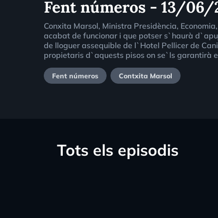
Fent números - 13/06/
Conxita Marsol, Ministra Presidència, Economia,
acabat de funcionar i que potser s`haurà d`apuj
de lloguer assequible de l`Hotel Pellicer de Canil
propietaris d`aquests pisos on se`ls garantirà el
Fent números
Contxita Marsol
Tots els episodis