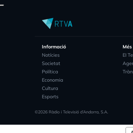
Informació
Més
Notícies
EI T
Societat
Age
Política
Tràn
Economia
Cultura
Esports
©
2026
Ràdio i Televisió d’Andorra, S.A.
A