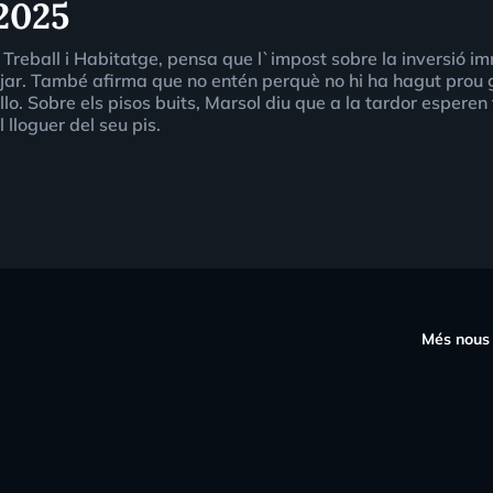
2025
 Treball i Habitatge, pensa que l`impost sobre la inversió i
ar. També afirma que no entén perquè no hi ha hagut prou g
lo. Sobre els pisos buits, Marsol diu que a la tardor esperen t
 lloguer del seu pis.
s
Més nous