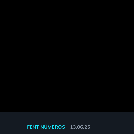
FENT NÚMEROS
|
13.06.25