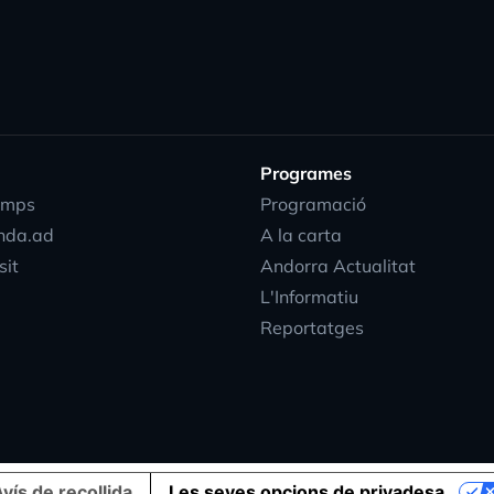
Programes
emps
Programació
nda.ad
A la carta
sit
Andorra Actualitat
L'Informatiu
Reportatges
vís de recollida
Les seves opcions de privadesa