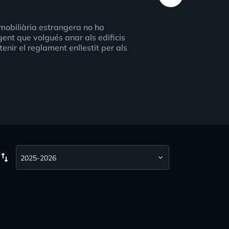
mmobiliària estrangera no ha
ent que volgués anar als edificis
enir el reglament enllestit per als
wap_vert