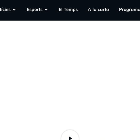
ícies
Esports
EI Temps
A la carta
Programa