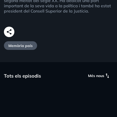
segona meitat del segle XX. Ha dedicat una part
important de la seva vida a la política i també ha estat
president del Consell Superior de la Justícia.
share
Memòria país
swap_vert
Tots els episodis
Més nous