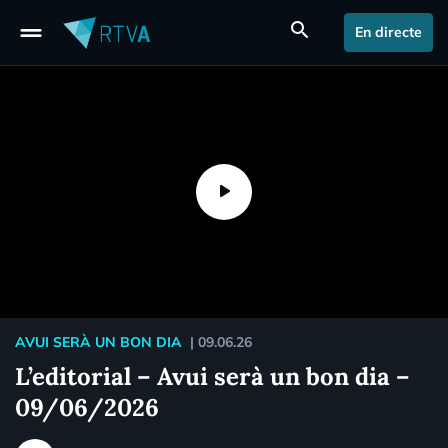
drag_handle
search
En directe
AVUI SERÀ UN BON DIA
|
09.06.26
L’editorial – Avui serà un bon dia –
09/06/2026