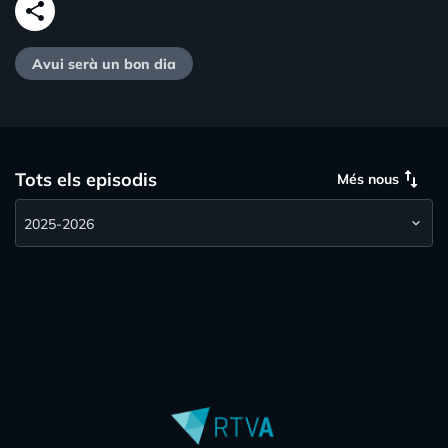
share
Avui serà un bon dia
swap_vert
Tots els episodis
Més nous