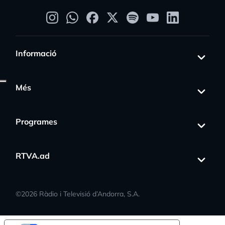
Informació
Més
Programes
RTVA.ad
©
2026
Ràdio i Televisió d’Andorra, S.A.