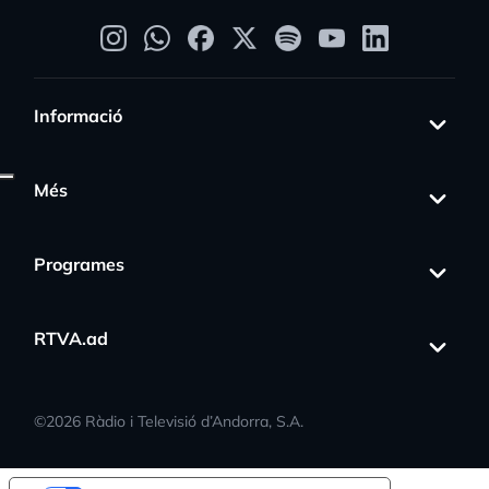
Informació
Més
Programes
RTVA.ad
©
2026
Ràdio i Televisió d’Andorra, S.A.