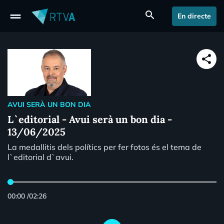
drag_handle
search
En directe
share
AVUI SERÀ UN BON DIA
L`editorial - Avui serà un bon dia -
13/06/2025
La medallitis dels polítics per fer fotos és el tema de
l`editorial d`avui.
00:00
/
02:26