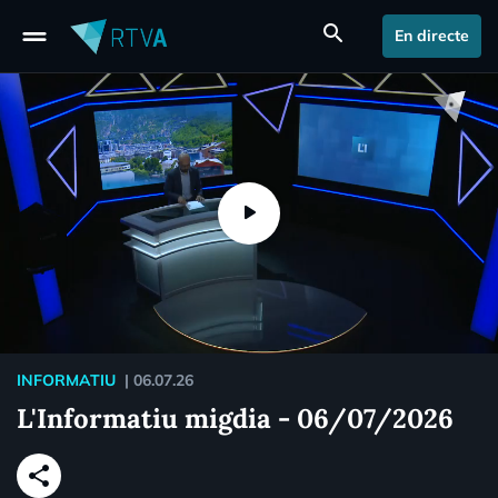
drag_handle
search
En directe
INFORMATIU
|
06.07.26
L'Informatiu migdia - 06/07/2026
share