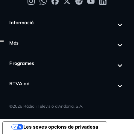
Informació
Més
Programes
RTVA.ad
©
2026
Ràdio i Televisió d’Andorra, S.A.
Les seves opcions de privadesa