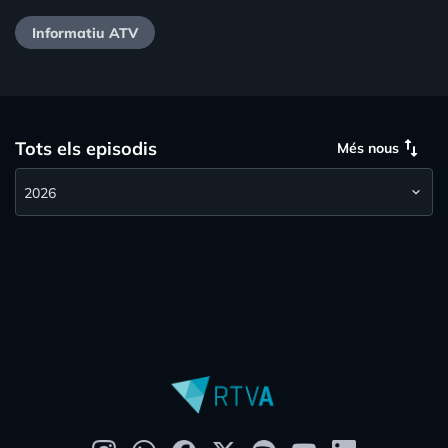
Informatiu ATV
swap_vert
Tots els episodis
Més nous