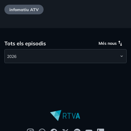
infomatiu ATV
swap_vert
Tots els episodis
Més nous