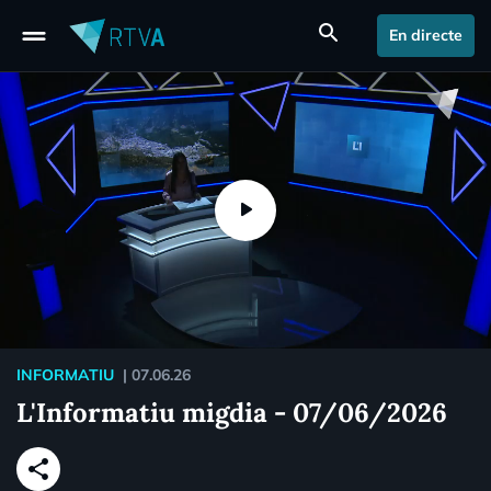
drag_handle
search
En directe
INFORMATIU
|
07.06.26
L'Informatiu migdia - 07/06/2026
share