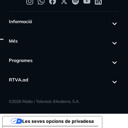
Informació
Més
Programes
RTVA.ad
©
2026
Ràdio i Televisió d’Andorra, S.A.
Les seves opcions de privadesa