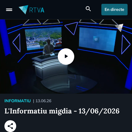
drag_handle
search
En directe
INFORMATIU
|
13.06.26
L'Informatiu migdia - 13/06/2026
share