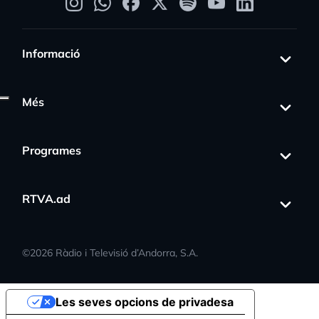
Informació
Més
Programes
RTVA.ad
©
2026
Ràdio i Televisió d’Andorra, S.A.
Les seves opcions de privadesa