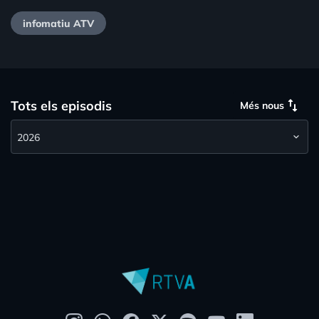
infomatiu ATV
swap_vert
Tots els episodis
Més nous