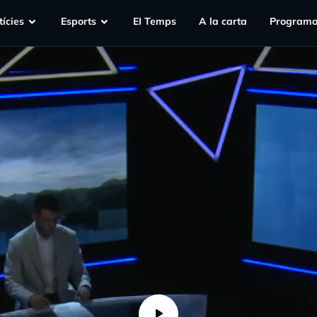
ícies
Esports
EI Temps
A la carta
Programa