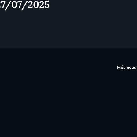
27/07/2025
s
Més nous