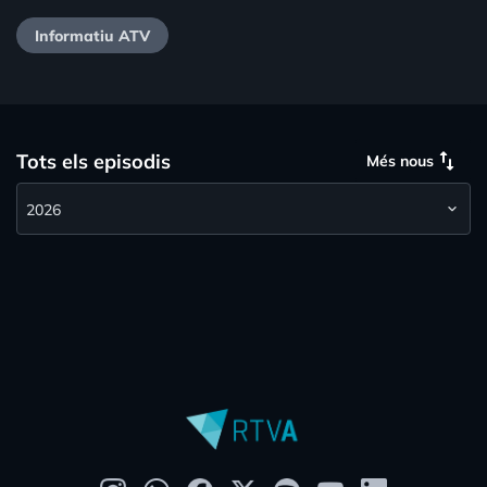
Informatiu ATV
swap_vert
Tots els episodis
Més nous