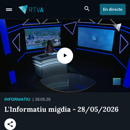
drag_handle
search
En directe
INFORMATIU
|
28.05.26
L'Informatiu migdia - 28/05/2026
share