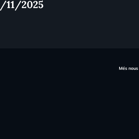
3/11/2025
s
Més nous