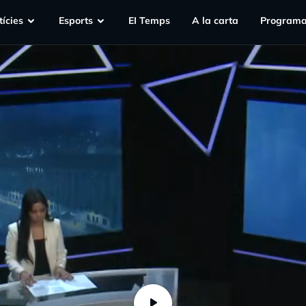
ícies
Esports
EI Temps
A la carta
Programa