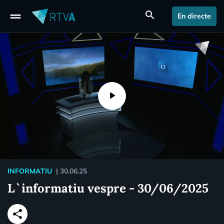
drag_handle
search
En directe
INFORMATIU
|
30.06.25
L`informatiu vespre - 30/06/2025
share