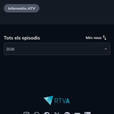
Informatiu ATV
swap_vert
Tots els episodis
Més nous