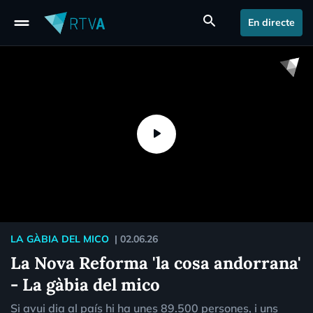
drag_handle
search
En directe
LA GÀBIA DEL MICO
|
02.06.26
La Nova Reforma 'la cosa andorrana'
- La gàbia del mico
Si avui dia al país hi ha unes 89.500 persones, i uns