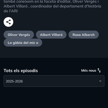
també coneixem en la faceta d’editor, Oliver Vergés i
Albert Villaró , coordinador del departament d'història
de l'ARI
share
Oliver Vergés
Albert Villaró
Rosa Alberch
La gàbia del mic o
swap_vert
Tots els episodis
Més nous