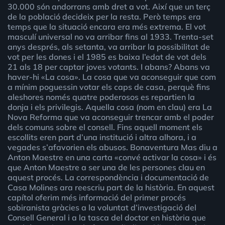
30.000 són andorrans amb dret a vot. Així que un terç
de la població decideix per la resta. Però temps era
temps que la situació encara era més extrema. El vot
masculí universal no va arribar fins al 1933. Trenta-set
anys després, als setanta, va arribar la possibilitat de
vot per les dones i el 1985 es baixa l’edat de vot dels
21 als 18 per captar joves votants. I abans? Abans va
haver-hi «La cosa». La cosa que va aconseguir que com
a mínim poguessin votar els caps de casa, perquè fins
aleshores només quatre poderosos es repartien la
donja i els privilegis. Aquella cosa (nom en clau) era La
Nova Reforma que va aconseguir trencar amb el poder
dels comuns sobre el consell. Fins aquell moment els
escollits eren part d’una institució i altra alhora, i a
vegades s’afavorien els abusos. Bonaventura Mas diu a
Anton Maestre en una carta «convé activar la cosa» i és
que Anton Maestre a ser una de les persones clau en
aquest procés. La correspondència i documentació de
Casa Molines ara reescriu part de la història. En aquest
capítol oferim més informació del primer procés
sobiranista gràcies a la voluntat d’investigació del
Consell General i a la tasca del doctor en història que