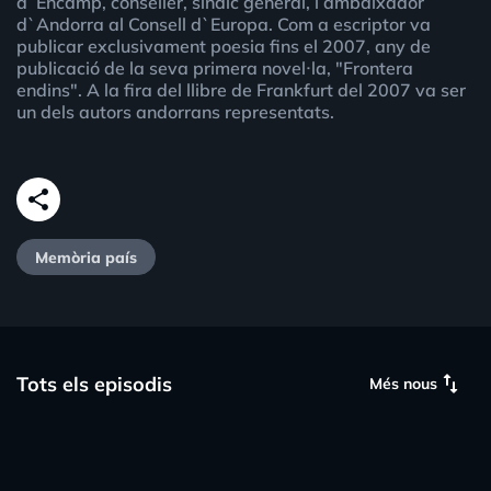
d`Encamp, conseller, síndic general, i ambaixador
d`Andorra al Consell d`Europa. Com a escriptor va
publicar exclusivament poesia fins el 2007, any de
publicació de la seva primera novel·la, "Frontera
endins". A la fira del llibre de Frankfurt del 2007 va ser
un dels autors andorrans representats.
share
Memòria país
swap_vert
Tots els episodis
Més nous