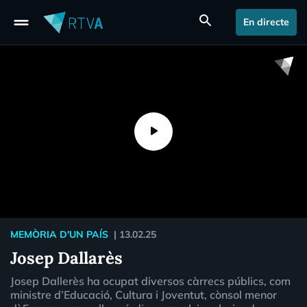
drag_handle
search
En directe
MEMÒRIA D'UN PAÍS
|
13.02.25
Josep Dallarès
Josep Dallerès ha ocupat diversos càrrecs públics, com
ministre d’Educació, Cultura i Joventut, cònsol menor