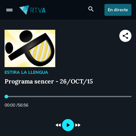
drag_handle
search
En directe
share
ESTIRA LA LLENGUA
Programa sencer - 26/OCT/15
00:00
/
56:56
fast_rewind
play_arrow
fast_forward