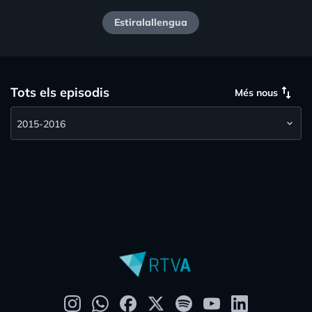
Estiralallengua
swap_vert
Tots els episodis
Més nous