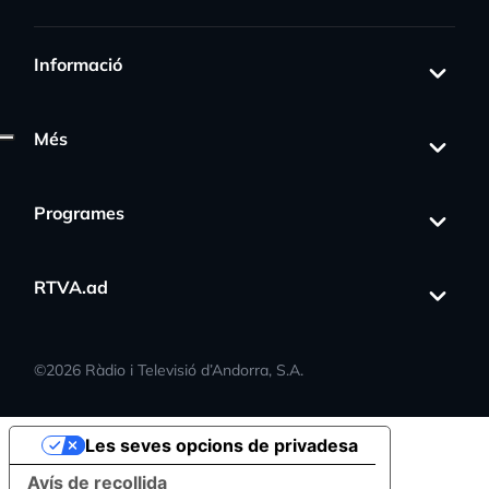
Informació
Més
Programes
RTVA.ad
©
2026
Ràdio i Televisió d’Andorra, S.A.
Les seves opcions de privadesa
Avís de recollida