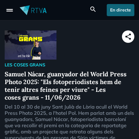
drag_handle
search
En directe
share
LES COSES GRANS
Samuel Nácar, guanyador del World Press
Photo 2025: "Els fotoperiodistes hem de
tenir altres feines per viure" - Les
coses grans - 11/06/2026
Del 10 al 30 de juny Sant Julià de Lòria acull el World
Press Photo 2025, a l'hotel Pol. Hem parlat amb un dels
guanyadors, Samuel Nácar, fotoperiodista barceloní
que va recollir el premi en la categoria de reportatge
gràfic, amb un projecte que retrata alguns dels
supervivents de les presons de Síria víctimes de