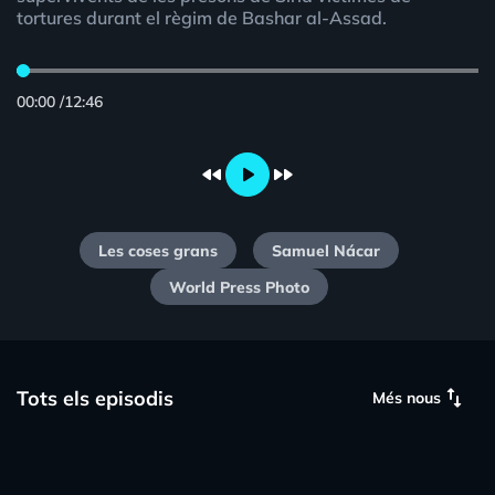
tortures durant el règim de Bashar al-Assad.
00:00
/
12:46
fast_rewind
play_arrow
fast_forward
Les coses grans
Samuel Nácar
World Press Photo
swap_vert
Tots els episodis
Més nous