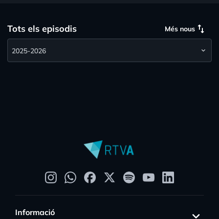
swap_vert
Tots els episodis
Més nous
Informació