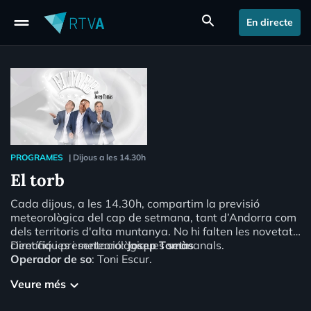
drag_handle
search
En directe
PROGRAMES
|
Dijous a les 14.30h
El torb
Cada dijous, a les 14.30h, compartim la previsió
meteorològica del cap de setmana, tant d’Andorra com
dels territoris d'alta muntanya. No hi falten les novetats
científiques i meteorològiques setmanals.
Direcció i presentació:
Josep Tomàs
Operador de so
: Toni Escur.
Veure més
keyboard_arrow_down