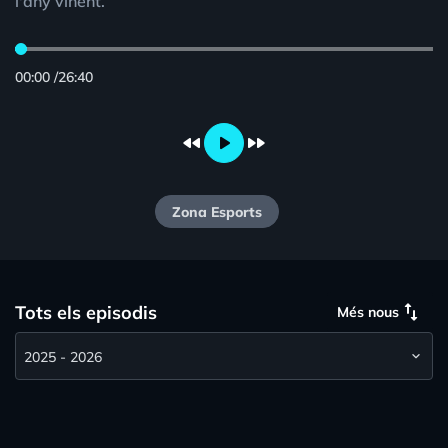
l'any vinent.
00:00
/
26:40
fast_rewind
play_arrow
fast_forward
Zona Esports
swap_vert
Tots els episodis
Més nous