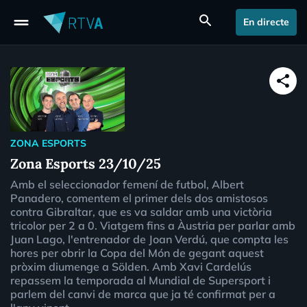
drag_handle
search
En directe
share
ZONA ESPORTS
Zona Esports 23/10/25
Amb el seleccionador femení de futbol, Albert
Panadero, comentem el primer dels dos amistosos
contra Gibraltar, que es va saldar amb una victòria
tricolor per 2 a 0. Viatgem fins a Àustria per parlar amb
Juan Lago, l'entrenador de Joan Verdú, que compta les
hores per obrir la Copa del Món de gegant aquest
pròxim diumenge a Sölden. Amb Xavi Cardelús
repassem la temporada al Mundial de Supersport i
parlem del canvi de marca que ja té confirmat per a