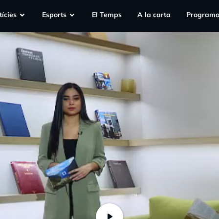
ícies
Esports
EI Temps
A la carta
Programa