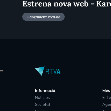
Estrena nova web - Ka
Llançament rtva.ad
Informació
Més
Notícies
EI T
Societat
Age