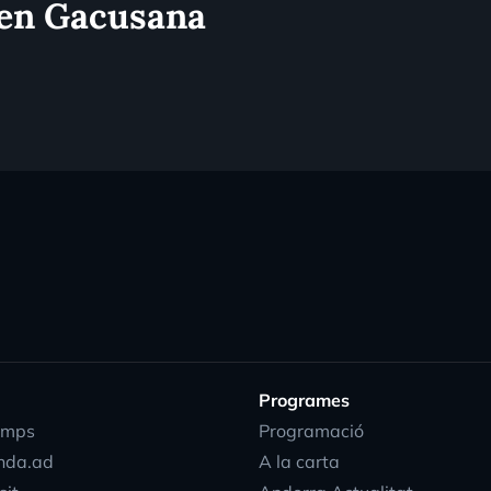
ren Gacusana
Programes
emps
Programació
nda.ad
A la carta