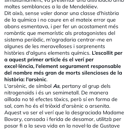
moltes semblances a la de Mendeléiev.
Dit això, sense voler donar una classe d'història
de la química i no caure en el mateix error que
abans esmentava, i per fer un acostament més
romàntic que memorístic als protagonistes del
sistema periòdic, m'agradaria centrar-me en
algunes de les meravelloses i sorprenents
històries d'alguns elements químics.
L’escollit per
a aquest primer article és el verí per
excel·lència, l'element segurament responsable
del nombre més gran de morts silencioses de la
història: l'arsènic
.
L'arsènic, de símbol
As
, pertany al grup dels
nitrogenoids i és un semimetall. De manera
aïllada no té efectes tòxics, però sí en forma de
sal, com ho és el triòxid d'arsènic o arsenita.
Aquest va ser el verí que la desgraciada Madame
Bovary, cansada i ferida de desamor, utilitzà per
posar fi a la seva vida en la novel·la de Gustave