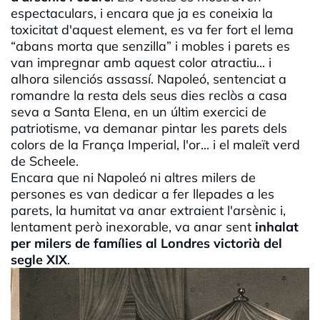
espectaculars, i encara que ja es coneixia la
toxicitat d'aquest element, es va fer fort el lema
“abans morta que senzilla” i mobles i parets es
van impregnar amb aquest color atractiu... i
alhora silenciós assassí. Napoleó, sentenciat a
romandre la resta dels seus dies reclòs a casa
seva a Santa Elena, en un últim exercici de
patriotisme, va demanar pintar les parets dels
colors de la França Imperial, l'or... i el maleït verd
de Scheele.
Encara que ni Napoleó ni altres milers de
persones es van dedicar a fer llepades a les
parets, la humitat va anar extraient l'arsènic i,
lentament però inexorable, va anar sent
inhalat
per milers de famílies al Londres victorià del
segle XIX
.