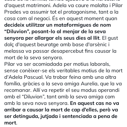
d'aquest matrimoni. Adela va caure malalta i Pilar
Prades va assumir tot el protagonisme, tant a la
casa com al negoci. És en aquest moment quan
decideix utilitzar un mataformigues de nom
“Diluvion”, posant-lo al menjar de la seva
senyora per allargar els seus dies al llit
. El gust
dolç d'aquest beuratge amb base d'arsènic i
melassa va passar desapercebut fins causar la
mort de la seva senyora.
Pilar va ser acomiadada per motius laborals,
sense conèixer-se els veritables motius de la mort
d'Adela Pascual. Va trobar feina amb una altra
família, gràcies a la seva amiga Aurelia, que la va
recomanar. Allí va repetir el seu modus operandi
amb el “Diluvion”, tant amb la seva amiga com
amb la seva nova senyora.
En aquest cas no va
arribar a causar la mort de cap d'elles, però va
ser detinguda, jutjada i sentenciada a pena de
mort
.