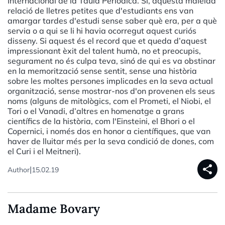
Internacional de la Taula Periòdica. Sí, aquesta maleïda
relació de lletres petites que d'estudiants ens van
amargar tardes d'estudi sense saber què era, per a què
servia o a qui se li hi havia ocorregut aquest curiós
disseny. Si aquest és el record que et queda d’aquest
impressionant èxit del talent humà, no et preocupis,
segurament no és culpa teva, sinó de qui es va obstinar
en la memorització sense sentit, sense una història
sobre les moltes persones implicades en la seva actual
organització, sense mostrar-nos d'on provenen els seus
noms (alguns de mitològics, com el Prometi, el Niobi, el
Tori o el Vanadi, d’altres en homenatge a grans
científics de la història, com l'Einsteini, el Bhori o el
Copernici, i només dos en honor a científiques, que van
haver de lluitar més per la seva condició de dones, com
el Curi i el Meitneri).
share
|
Author
15.02.19
Madame Bovary