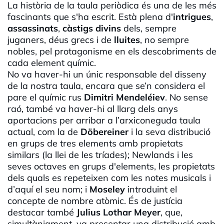
La història de la taula periòdica és una de les més
fascinants que s'ha escrit. Està plena d'
intrigues
,
assassinats
,
càstigs divins
dels, sempre
juganers, déus grecs i de
lluites
, no sempre
nobles, pel protagonisme en els descobriments de
cada element químic.
No va haver-hi un únic responsable del disseny
de la nostra taula, encara que se’n considera el
pare el químic rus
Dimitri Mendeléiev
. No sense
raó, també va haver-hi al llarg dels anys
aportacions per arribar a l’arxiconeguda taula
actual, com la de
Döbereiner
i la seva distribució
en grups de tres elements amb propietats
similars (la llei de les tríades); Newlands i les
seves octaves en grups d'elements, les propietats
dels quals es repeteixen com les notes musicals i
d’aquí el seu nom; i
Moseley
introduint el
concepte de nombre atòmic. És de justícia
destacar també
Julius Lothar Meyer
, que,
simultàniament, va presentar una distribució amb