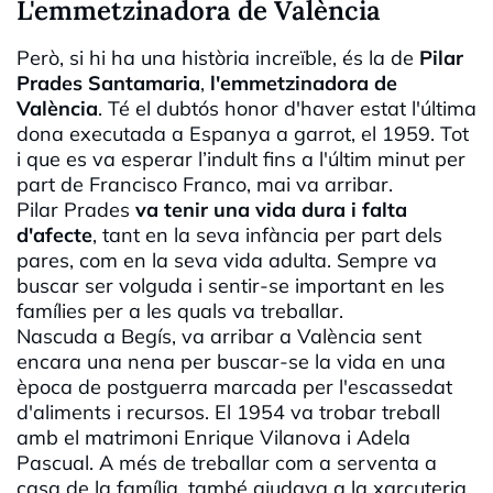
L'emmetzinadora de València
Però, si hi ha una història increïble, és la de
Pilar
Prades Santamaria
,
l'emmetzinadora de
València
. Té el dubtós honor d'haver estat l'última
dona executada a Espanya a garrot, el 1959. Tot
i que es va esperar l’indult fins a l'últim minut per
part de Francisco Franco, mai va arribar.
Pilar Prades
va tenir una vida dura i falta
d'afecte
, tant en la seva infància per part dels
pares, com en la seva vida adulta. Sempre va
buscar ser volguda i sentir-se important en les
famílies per a les quals va treballar.
Nascuda a Begís, va arribar a València sent
encara una nena per buscar-se la vida en una
època de postguerra marcada per l'escassedat
d'aliments i recursos. El 1954 va trobar treball
amb el matrimoni Enrique Vilanova i Adela
Pascual. A més de treballar com a serventa a
casa de la família, també ajudava a la xarcuteria