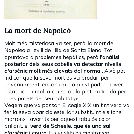
La mort de Napoleó
Molt més misteriosa va ser, però, la mort de
Napoleó a l’exili de l'illa de Santa Elena. Tot
apuntava a problemes hepàtics, però
l'anàlisi
posterior dels seus cabells va detectar nivells
d'arsènic molt més elevats del normal
. Això pot
indicar que la seva mort es va produir per
enverinament, encara que aquest podria haver
estat accidental, a causa de la pintura triada per
a les parets del seu habitatge...
Vegem què va passar. El segle XIX un tint verd va
fer la seva aparició estel·lar substituint els tons
marrons i avorrits per aquest fabulós color
brillant, el
verd de Scheele
,
que és una sal
d'arsènic i coure
. Els vestits es mostraven