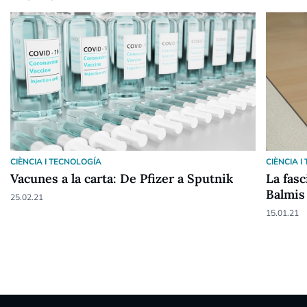
CIÈNCIA I TECNOLOGÍA
CIÈNCIA 
Vacunes a la carta: De Pfizer a Sputnik
La fasc
Balmis
25.02.21
15.01.21