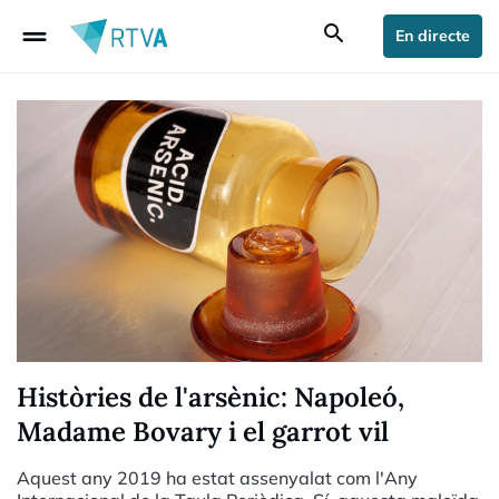
drag_handle
search
En directe
Històries de l'arsènic: Napoleó,
Madame Bovary i el garrot vil
Aquest any 2019 ha estat assenyalat com l'Any