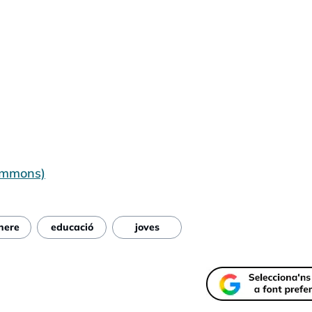
Commons)
nere
educació
joves