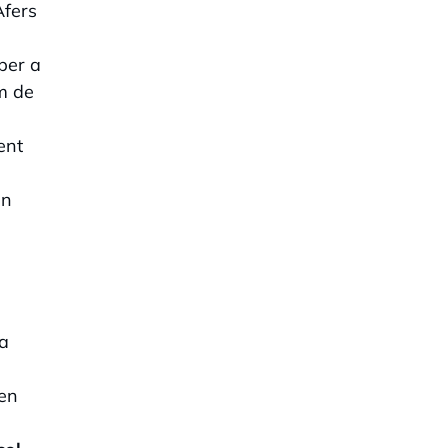
Afers
per a
em de
ent
en
la
den