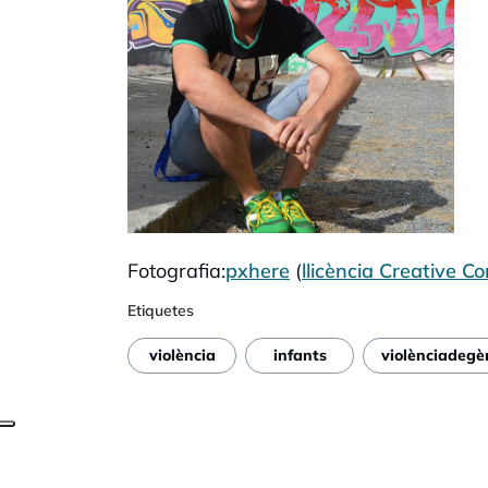
Fotografia:
pxhere
(
llicència Creative 
Etiquetes
violència
infants
violènciadegè