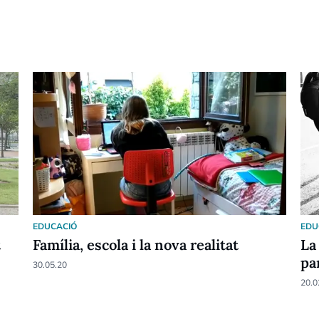
EDUCACIÓ
EDU
t
Família, escola i la nova realitat
La 
pa
30.05.20
20.0