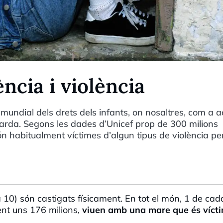
ncia i violència
undial dels drets dels infants, on nosaltres, com a ad
arda. Segons les dades d’Unicef prop de 300 milions
ón habitualment víctimes d’algun tipus de violència pe
 10) són castigats físicament. En tot el món, 1 de cad
t uns 176 milions,
viuen amb una mare que és víct