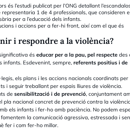
rs és l’estudi publicat per l’ONG detallant l’escandalo
e representaria 1 de 4 professionals, que consideren e
ria per a l’educació dels infants.
ucions i accions per a fer-hi front, així com el que és
ir i respondre a la violència?
significativa és
educar per a la pau, pel respecte
des d
als infants. Esdevenint, sempre,
referents positius i de
legis, els plans i les accions nacionals coordinats per
s i seguir treballant per espais lliures de violència.
ats de
sensibilització i de prevenció
, conjuntament am
el pla nacional concret de prevenció contra la violència
mb els infants i fer-ho amb paciència. No podem esp
es fomentem la comunicació agressiva, estressada i se
 fer i com fer-ho millor.