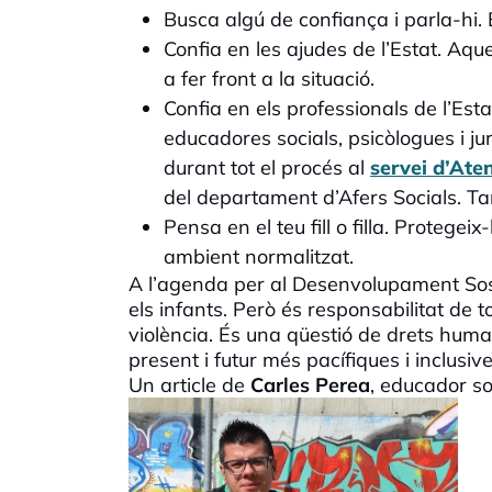
Busca algú de confiança i parla-hi
Confia en les ajudes de l’Estat. Aq
a fer front a la situació.
Confia en els professionals de l’Est
educadores socials, psicòlogues i j
durant tot el procés al
servei d’Ate
del departament d’Afers Socials. Tant 
Pensa en el teu fill o filla. Protege
ambient normalitzat.
A l’agenda per al Desenvolupament Sosten
els infants. Però és responsabilitat de to
violència. És una qüestió de drets human
present i futur més pacífiques i inclusive
Un article de
Carles Perea
, educador so