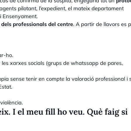
 cas de confirma de la sospita, engegaria tot un
proto
 agents pilotant, l’expedient, el mateix departament
ó i Ensenyament.
 dels professionals del centre
. A partir de llavors es
ar-ho.
r les xarxes socials (grups de whatssapp de pares,
ròpia sense tenir en compte la valoració professional i
Estat.
violència.
. I el meu fill ho veu. Què faig si