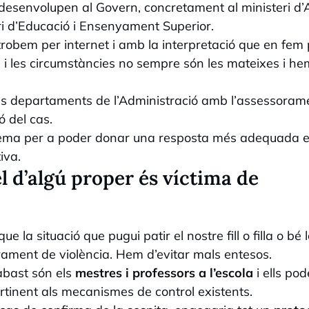
desenvolupen al Govern, concretament al ministeri d’
steri d’Educació i Ensenyament Superior.
robem per internet i amb la interpretació que en fem 
s i les circumstàncies no sempre són les mateixes i h
e als departaments de l’Administració amb l’assessoram
ó del cas.
tema per a poder donar una resposta més adequada 
tiva.
el d’algú proper és víctima de
 la situació que pugui patir el nostre fill o filla o bé 
larament de violència. Hem d’evitar mals entesos.
 abast són els
mestres i professors a l’escola
i ells po
 pertinent als mecanismes de control existents.