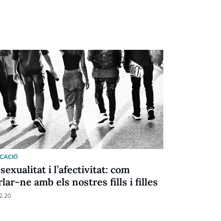
CACIÓ
EDUCACIÓ
sexualitat i l’afectivitat: com
El repte d
rlar-ne amb els nostres fills i filles
entendre-l
2.20
01.02.19