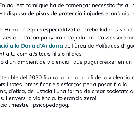
. En aquest camí que ha de començar necessitaràs aju
uest disposa de
pisos de protecció i ajudes
econòmique
at. Hi ha un
equip especialitzat
de treballadores social
uristes que t’acompanyaran, t’ajudaran i t’assessorara
nció a la Dona d'Andorra
de l’àrea de Polítiques d’Igu
a tu com al/s teu/s fills o filla/es
ix-lo d’un ambient de violència i que pugui créixer en un
ible del 2030 figura la crida a la fi de la violència 
ts i totes intensificar els esforços per a posar fi a la
s, d’ètica, de justícia i una forma de crear societats d
s. I envers la violència, tolerància zero!
cial, mestre i psicopedagog.