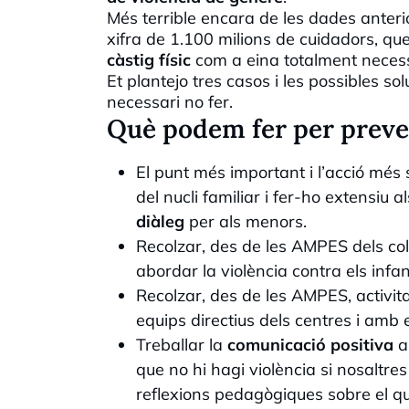
Més terrible encara de les dades anterio
xifra de 1.100 milions de cuidadors, qu
càstig físic
com a eina totalment necessà
Et plantejo tres casos i les possibles sol
necessari no fer.
Què podem fer per preven
El punt més important i l’acció més 
del nucli familiar i fer-ho extensiu 
diàleg
per als menors.
Recolzar, des de les AMPES dels col·
abordar la violència contra els infant
Recolzar, des de les AMPES, activit
equips directius dels centres i amb 
Treballar la
comunicació positiva
a
que no hi hagi violència si nosaltr
reflexions pedagògiques sobre el què