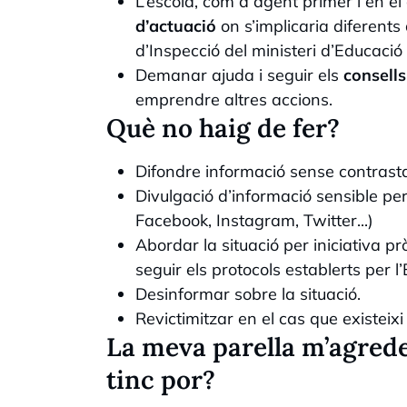
L’escola, com a agent primer i en el
d’actuació
on s’implicaria diferents
d’Inspecció del ministeri d’Educaci
Demanar ajuda i seguir els
consells
emprendre altres accions.
Què no haig de fer?
Difondre informació sense contrast
Divulgació d’informació sensible pe
Facebook, Instagram, Twitter...)
Abordar la situació per iniciativa p
seguir els protocols establerts per l’
Desinformar sobre la situació.
Revictimitzar en el cas que existeixi 
La meva parella m’agredeix
tinc por?