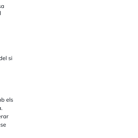
sa
l
el si
b els
.
erar
nse