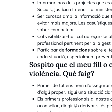
Informar-nos dels projectes que es 
Socials, Justícia i Interior i al mini
Ser curosos amb la informació que t
evitar mals majors. Les casuístique
saber com actuar.
Cal visibilitzar-ho i cal adreçar-s
professional pertinent per a la gesti
Participar de
formacions
sobre el 
cada situació, especialment preven
Sospito que el meu fill o 
violència. Què faig?
Primer de tot ens hem d’assegurar que
d’algú proper, sigui una situació c
Els primers professionals al nostre
aconsellar, dirigir i/o derivar si és