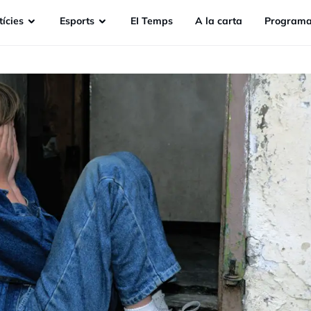
ícies
Esports
EI Temps
A la carta
Programa