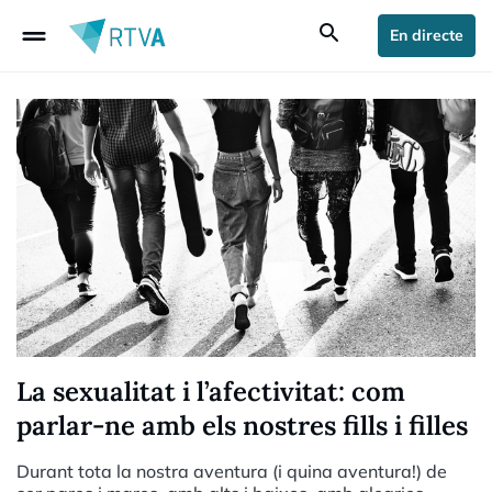
drag_handle
search
En directe
La sexualitat i l’afectivitat: com
parlar-ne amb els nostres fills i filles
Durant tota la nostra aventura (i quina aventura!) de