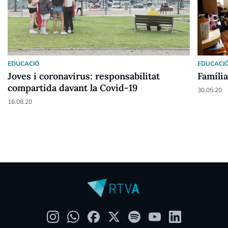
EDUCACIÓ
EDUCACI
Joves i coronavirus: responsabilitat
Família
compartida davant la Covid-19
30.05.20
16.08.20