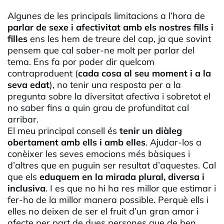
Algunes de les principals limitacions a l’hora de
parlar de sexe i afectivitat amb els nostres fills i
filles
ens les hem de treure del cap, ja que sovint
pensem que cal saber-ne molt per parlar del
tema. Ens fa por poder dir quelcom
contraproduent (
cada cosa al seu moment i a la
seva edat
), no tenir una resposta per a la
pregunta sobre la diversitat afectiva i sobretot el
no saber fins a quin grau de profunditat cal
arribar.
El meu principal consell és
tenir un diàleg
obertament amb ells i amb elles
. Ajudar-los a
conèixer les seves emocions més bàsiques i
d’altres que en puguin ser resultat d’aquestes. Cal
que els
eduquem en la mirada plural, diversa i
inclusiva
. I es que no hi ha res millor que estimar i
fer-ho de la millor manera possible. Perquè ells i
elles no deixen de ser el fruit d’un gran amor i
afecte per part de dues persones que de ben