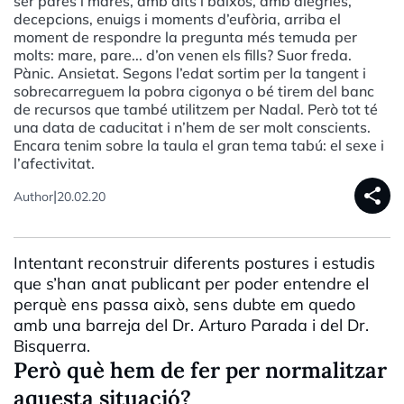
ser pares i mares, amb alts i baixos, amb alegries,
decepcions, enuigs i moments d’eufòria, arriba el
moment de respondre la pregunta més temuda per
molts: mare, pare... d’on venen els fills? Suor freda.
Pànic. Ansietat. Segons l’edat sortim per la tangent i
sobrecarreguem la pobra cigonya o bé tirem del banc
de recursos que també utilitzem per Nadal. Però tot té
una data de caducitat i n’hem de ser molt conscients.
Encara tenim sobre la taula el gran tema tabú: el sexe i
l’afectivitat.
share
|
Author
20.02.20
Intentant reconstruir diferents postures i estudis
que s’han anat publicant per poder entendre el
perquè ens passa això, sens dubte em quedo
amb una barreja del Dr. Arturo Parada i del Dr.
Bisquerra.
Però què hem de fer per normalitzar
aquesta situació?