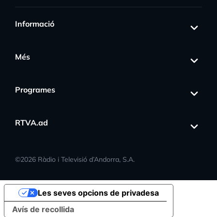
Informació
Més
Programes
RTVA.ad
©
2026
Ràdio i Televisió d’Andorra, S.A.
Les seves opcions de privadesa
Avís de recollida