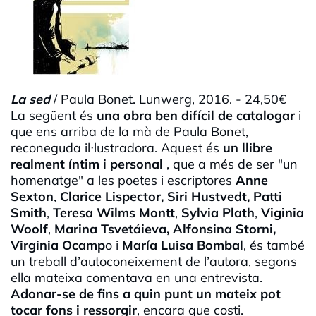
La sed
/ Paula Bonet. Lunwerg, 2016. - 24,50€
La següent és
una obra ben difícil de catalogar
i
que ens arriba de la mà de Paula Bonet,
reconeguda il·lustradora. Aquest és
un llibre
realment íntim i personal
, que a més de ser "un
homenatge" a les poetes i escriptores
Anne
Sexton
,
Clarice Lispector, Siri Hustvedt, Patti
Smith
,
Teresa Wilms Montt
,
Sylvia Plath
,
Viginia
Woolf
,
Marina Tsvetáieva, Alfonsina Storni,
Virginia Ocamp
o i
María
Luisa Bombal
, és també
un treball d’autoconeixement de l’autora, segons
ella mateixa comentava en una entrevista.
Adonar-se de fins a quin punt un mateix pot
tocar fons i ressorgir
, encara que costi.