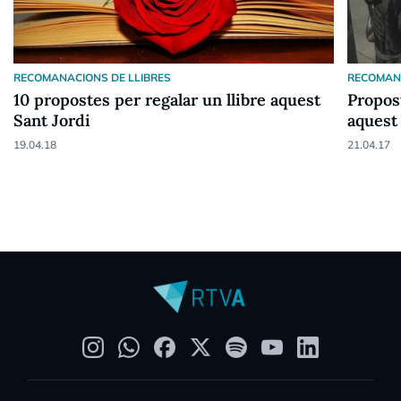
RECOMANACIONS DE LLIBRES
RECOMANA
10 propostes per regalar un llibre aquest
Propost
Sant Jordi
aquest
19.04.18
21.04.17