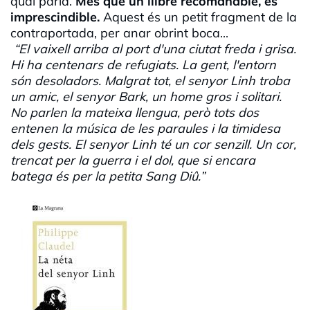
qual parla.
Més que un llibre recomanable, és
imprescindible.
Aquest és un petit fragment de la
contraportada, per anar obrint boca...
“El vaixell arriba al port d'una ciutat freda i grisa.
Hi ha centenars de refugiats. La gent, l'entorn
són desoladors. Malgrat tot, el senyor Linh troba
un amic, el senyor Bark, un home gros i solitari.
No parlen la mateixa llengua, però tots dos
entenen la música de les paraules i la timidesa
dels gests. El senyor Linh té un cor senzill. Un cor,
trencat per la guerra i el dol, que si encara
batega és per la petita Sang Diû.”