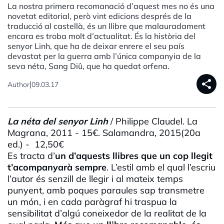
La nostra primera recomanació d’aquest mes no és una
novetat editorial, però vint edicions després de la
traducció al castellà, és un llibre que malauradament
encara es troba molt d’actualitat. És la història del
senyor Linh, que ha de deixar enrere el seu país
devastat per la guerra amb l’única companyia de la
seva néta, Sang Diû, que ha quedat orfena.
share
|
Author
09.03.17
La néta del senyor Linh
/ Philippe Claudel. La
Magrana, 2011 - 15€. Salamandra, 2015(20a
ed.) - 12,50€
Es tracta d’
un d’aquests llibres que un cop llegit
t’acompanyarà sempre
. L’estil amb el qual l’escriu
l’autor és senzill de llegir i al mateix temps
punyent, amb poques paraules sap transmetre
un món, i en cada paràgraf hi traspua la
sensibilitat d’algú coneixedor de la realitat de la