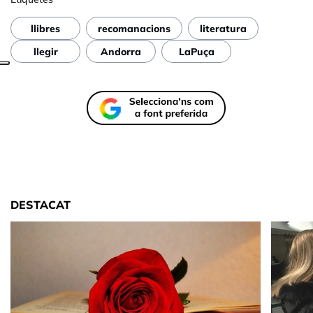
llibres
recomanacions
literatura
llegir
Andorra
LaPuça
DESTACAT