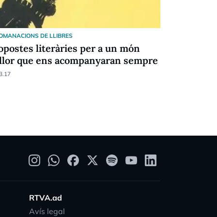
OMANACIONS DE LLIBRES
opostes literàries per a un món
llor que ens acompanyaran sempre
3.17
RTVA.ad
Avís legal