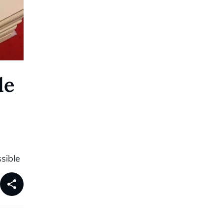
de
sible
share