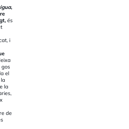
aigua
,
tre
gt,
és
t
at, i
ue
deixa
e gos
a el
 la
e la
ries,
ix
ure de
és