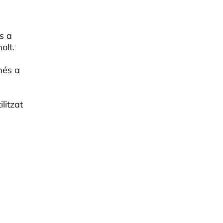
s a
olt.
més a
litzat