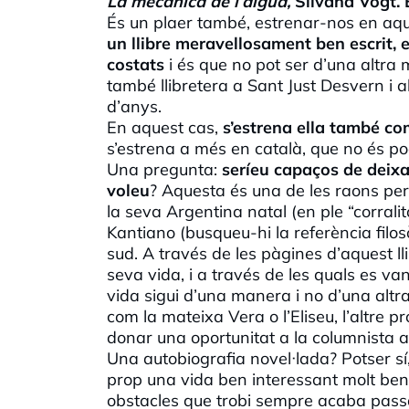
La mecànica de l’aigua,
Silvana Vogt. 
És un plaer també, estrenar-nos en aq
un llibre meravellosament ben escrit, e
costats
i és que no pot ser d’una altra
també llibretera a Sant Just Desvern i a
d’anys.
En aquest cas,
s’estrena ella també co
s’estrena a més en català, que no és p
Una pregunta:
seríeu capaços de deixar
voleu
? Aquesta és una de les raons per 
la seva Argentina natal (en ple “corral
Kantiano (busqueu-hi la referència filo
sud. A través de les pàgines d’aquest l
seva vida, i a través de les quals es v
vida sigui d’una manera i no d’una altra
com la mateixa Vera o l’Eliseu, l’altre p
donar una oportunitat a la columnista ar
Una autobiografia novel·lada? Potser sí, 
prop una vida ben interessant molt ben
obstacles que trobi sempre acaba passan