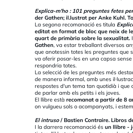
Explica-m'ho : 101 preguntes fetes pe
der Gathen; il.lustrat per Anke Kuhl. 
La segona recomanació es titula
Expli
editat en format de bloc que neix de le
quart de primària sobre la sexualitat.
Gathen
, va estar treballant diversos 
que anotessin totes les preguntes que se'l
va oferir posar-les en una capsa sense 
respondria totes.
La selecció de les preguntes més desta
de manera informal, amb unes il·lustraci
respostes d'un tema tan quotidià i que 
de parlar amb els petits i els joves.
El llibre està
recomanat a partir de 8 a
on vulgueu sols o acompanyats, i estem
El intruso
/ Bastien Contraire. Libros d
I la darrera recomanació és
un llibre -