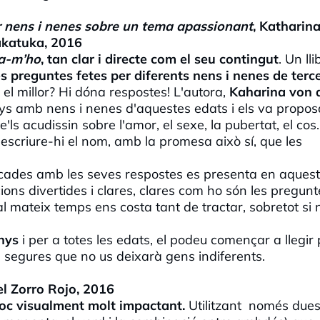
r nens i nenes sobre un tema apassionant
, Katharin
Takatuka, 2016
ca-m’ho
, tan clar i directe com el seu contingut
. Un lli
s preguntes fetes per diferents nens i nenes de terce
I el millor? Hi dóna respostes! L'autora,
Kaharina von 
anys amb nens i nenes d'aquestes edats i els va propos
s acudissin sobre l'amor, el sexe, la pubertat, el cos...
escriure-hi el nom, amb la promesa això sí, que les
cades amb les seves respostes es presenta en aquest 
ons divertides i clares, clares com ho són les pregunt
al mateix temps ens costa tant de tractar, sobretot si
nys
i per a totes les edats, el podeu començar a llegir 
 segures que no us deixarà gens indiferents.
el Zorro Rojo, 2016
 joc visualment molt impactant.
Utilitzant només due