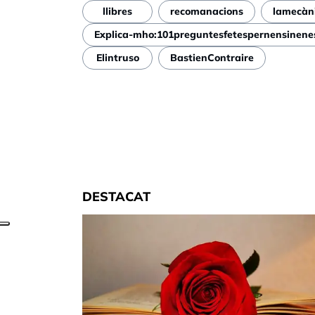
llibres
recomanacions
lamecàn
Explica-mho:101preguntesfetespernensinen
Elintruso
BastienContraire
DESTACAT