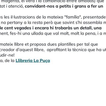
s (el magenta, el verd i la combinació entre ambdós) que
at i atenció,
convidant-nos a petits i grans a fer un
 les il·lustracions de la mateixa "família", presentade
 no pertany a la resta però que sovint s’hi assembla m
de cent vegades i encara hi trobaràs un detall, una
ment, fes-hi una ullada que val molt, molt la pena, i a 
mateix llibre et proposa dues plantilles per tal que
creador d’aquest llibre, aprofitant la tècnica que ha uti
udir-ne!
a, de la
Llibreria La Puça