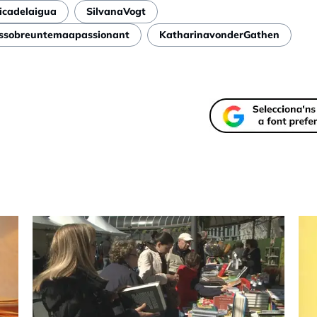
icadelaigua
SilvanaVogt
essobreuntemaapassionant
KatharinavonderGathen