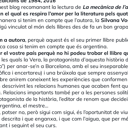
Edicions de 1984, 2016
uest blog recomanant la lectura de
La mecànica de l’
n el qual es respira l’amor per la literatura pels qua
 manera si tenim en compte que l’autora, la
Silvana Vo
lgú vinculat al món dels llibres des de fa un bon grapa
m a autora
, perquè aquest és el seu primer llibre public
oca cosa si tenim en compte que és argentina.
 el vostre país perquè no hi podeu trobar el llibre q
les quals la Vera, la protagonista d’aquesta història 
ito”) per anar-se’n a Barcelona, amb el seu inseparabl
sòfica i encertareu) i una brúixola que sempre assenyal
libre anirem coneixent les experiències que conformen
an descrivint les relacions humanes que acaben fent qu
. Relacions importants també per a les persones solità
rotagonista de la història, l’editor de renom que decide
gentina, el mestre...
potser no, però sigui com sigui, és l’oportunitat de vi
 descrita i que enganxa, i que com l’aigua, que per m
t i seguint el seu curs.