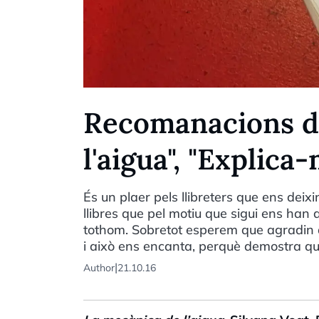
Recomanacions de
l'aigua", "Explica-
És un plaer pels llibreters que ens dei
llibres que pel motiu que sigui ens ha
tothom. Sobretot esperem que agradin 
i això ens encanta, perquè demostra que
|
Author
21.10.16