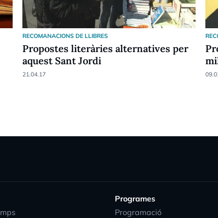
RECOMANACIONS DE LLIBRES
REC
Propostes literàries alternatives per
Pr
aquest Sant Jordi
mi
21.04.17
09.0
Programes
emps
Programació