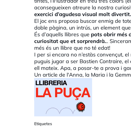
tintes, l’il·lustrador en treu tres color
aconsegueixen atreure la nostra curiosit
exercici d’agudesa visual molt divertit.
El joc ens proposa buscar enmig de totes
doble pàgina, un intrús, un element que
És d’aquells llibres que
pots obrir més 
curiositat que et sorprendrà.
.. Sincera
més és un llibre que no té edat!
I per si encara no n’estàs convençut, el 
puguis jugar a ser Bastien Contraire, el 
ell mateix. Apa, a posar-te a prova i ga
Un article de l'Anna, la Maria i la Gemm
Etiquetes