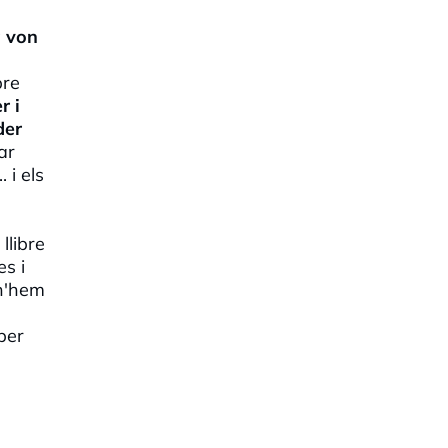
a von
bre
r i
der
ar
 i els
llibre
es i
 n'hem
per
s