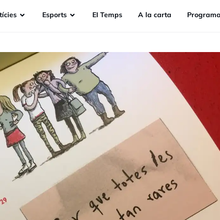
ícies
Esports
EI Temps
A la carta
Programa