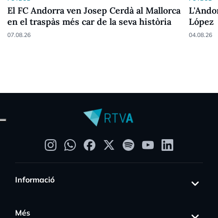
El FC Andorra ven Josep Cerdà al Mallorca
L'Ando
en el traspàs més car de la seva història
López
07.08.26
04.08.26
Informació
Més