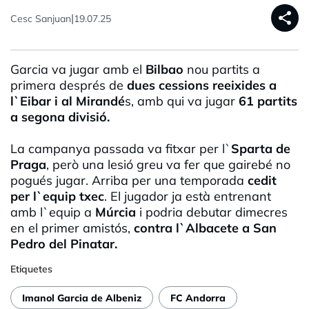
share
|
Cesc Sanjuan
19.07.25
Garcia va jugar amb el
Bilbao
nou partits a
primera després de
dues cessions reeixides a
l`Eibar i al Mirandé
s, amb qui va jugar
61 partits
a segona divisió.
La campanya passada va fitxar per l`
Sparta de
Praga
, però una lesió greu va fer que gairebé no
pogués jugar. Arriba per una temporada
cedit
per l`equip txec
. El jugador ja està entrenant
amb l`equip a
Múrcia
i podria debutar dimecres
en el primer amistós,
contra l`Albacete a San
Pedro del Pinatar.
Etiquetes
Imanol Garcia de Albeniz
FC Andorra