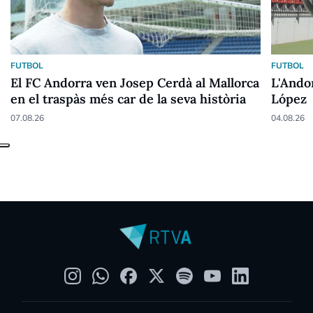
FUTBOL
FUTBOL
El FC Andorra ven Josep Cerdà al Mallorca
L'Ando
en el traspàs més car de la seva història
López
07.08.26
04.08.26