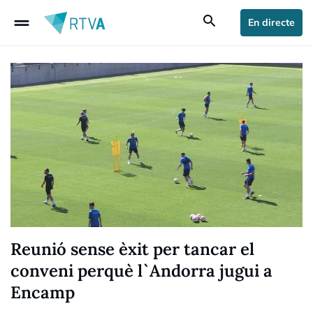
drag_handle
search
En directe
Reunió sense èxit per tancar el
conveni perquè l`Andorra jugui a
Encamp