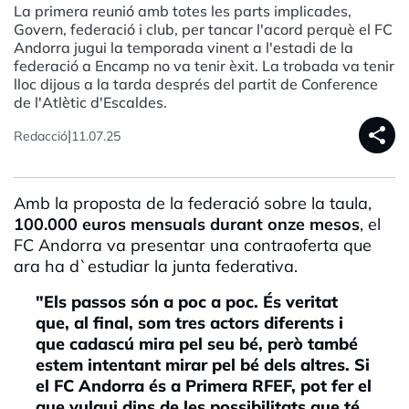
La primera reunió amb totes les parts implicades,
Govern, federació i club, per tancar l'acord perquè el FC
Andorra jugui la temporada vinent a l'estadi de la
federació a Encamp no va tenir èxit. La trobada va tenir
lloc dijous a la tarda després del partit de Conference
de l'Atlètic d'Escaldes.
share
|
Redacció
11.07.25
Amb la proposta de la federació sobre la taula,
100.000 euros mensuals durant onze mesos
, el
FC Andorra va presentar una contraoferta que
ara ha d`estudiar la junta federativa.
"Els passos són a poc a poc. És veritat
que, al final, som tres actors diferents i
que cadascú mira pel seu bé, però també
estem intentant mirar pel bé dels altres. Si
el FC Andorra és a Primera RFEF, pot fer el
que vulgui dins de les possibilitats que té