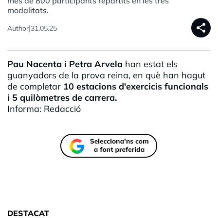
més de 800 participants repartits en les tres
modalitats.
share
|
Author
31.05.25
Pau
Nacenta
i Petra
Arvela
han estat els
guanyadors de la prova reina, en què han hagut
de completar
10 estacions d'exercicis funcionals
i 5 quilòmetres de carrera.
Informa: Redacció
DESTACAT