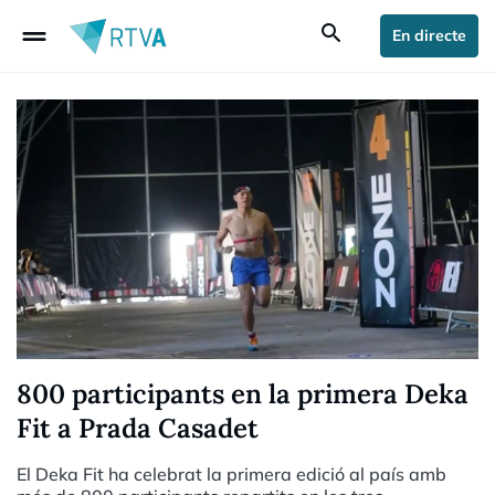
drag_handle
search
En directe
800 participants en la primera Deka
Fit a Prada Casadet
El Deka Fit ha celebrat la primera edició al país amb