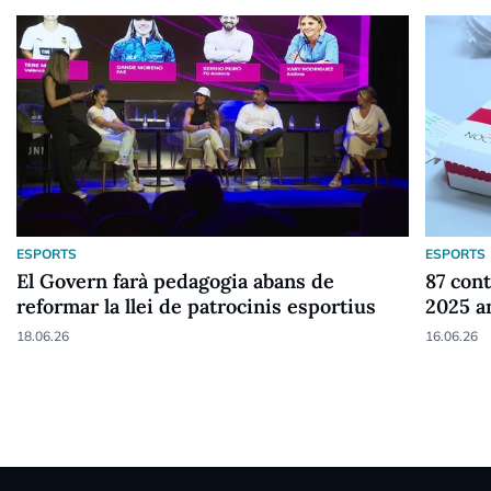
ESPORTS
ESPORTS
El Govern farà pedagogia abans de
87 cont
reformar la llei de patrocinis esportius
2025 a
18.06.26
16.06.26