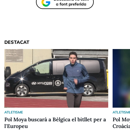
DESTACAT
ATLETISME
ATLETISM
Pol Moya buscarà a Bèlgica el bitllet per a
Pol Moy
l'Europeu
Croàci