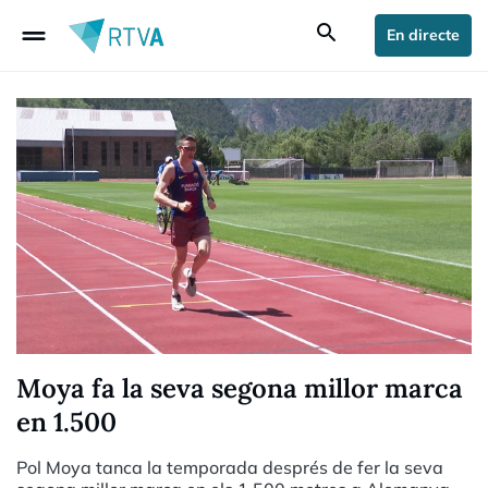
drag_handle
search
En directe
Moya fa la seva segona millor marca
en 1.500
Pol Moya tanca la temporada després de fer la seva