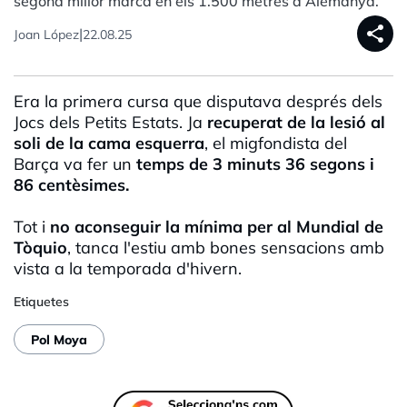
segona millor marca en els 1.500 metres a Alemanya.
share
|
Joan López
22.08.25
Era la primera cursa que disputava després dels
Jocs dels Petits Estats. Ja
recuperat de la lesió al
soli de la cama esquerra
, el migfondista del
Barça va fer un
temps de 3 minuts 36 segons i
86 centèsimes.
Tot i
no aconseguir la mínima per al Mundial de
Tòquio
, tanca l'estiu amb bones sensacions amb
vista a la temporada d'hivern.
Etiquetes
Pol Moya