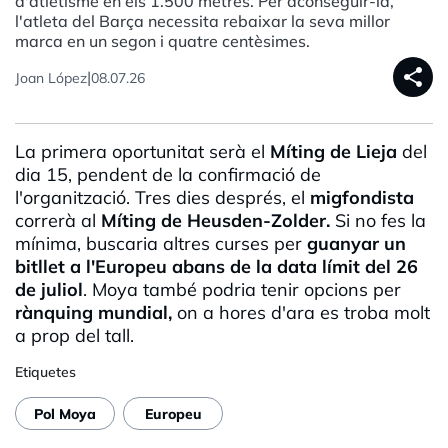
d'atletisme en els 1.500 metres. Per aconseguir-la,
l'atleta del Barça necessita rebaixar la seva millor
marca en un segon i quatre centèsimes.
share
|
Joan López
08.07.26
La primera oportunitat serà el
Míting de Lieja
del
dia 15, pendent de la confirmació de
l'organització. Tres dies després, el
migfondista
correrà al
Míting de Heusden-Zolder.
Si no fes la
mínima, buscaria altres curses per
guanyar un
bitllet a l'Europeu abans de la data límit del 26
de juliol
. Moya també podria tenir opcions per
rànquing mundial,
on a hores d'ara es troba molt
a prop del tall.
Etiquetes
Pol Moya
Europeu