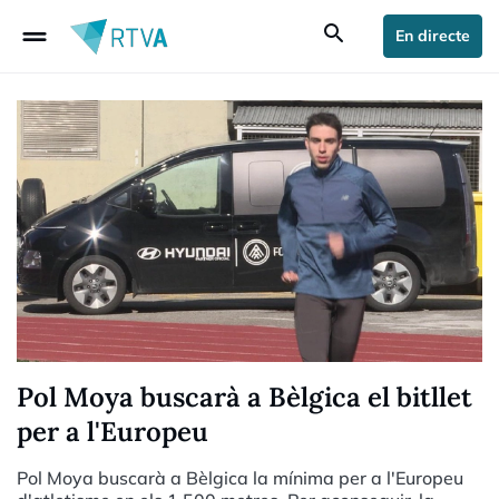
drag_handle
search
En directe
Pol Moya buscarà a Bèlgica el bitllet
per a l'Europeu
Pol Moya buscarà a Bèlgica la mínima per a l'Europeu