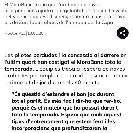
El MoraBanc confia que l'arribada de noves
incorporacions ajudi a la regularitat de l'equip. La visita
del València aquest diumenge tornarà a posar a prova
als de Zan Tabak abans de l'aturada per la Copa
share
|
Héctor Aza
13.02.26
Les
pilotes perdudes i la concessió al darrere en
l'últim quart han castigat el MoraBanc tota la
temporada.
L'equip es troba a l'espera de noves
arribades per ampliar la rotació i buscar mantenir
el ritme alt de joc durant els 40 minuts.
"És qüestió d'estendre el bon joc durant
tot el partit. És més fàcil dir-ho que fer-ho,
perquè és el mateix que ha passat durant
tota la temporada. Espero que amb aquest
tipus d'entrenament que estem fent i les
incorporacions que profunditzaran la