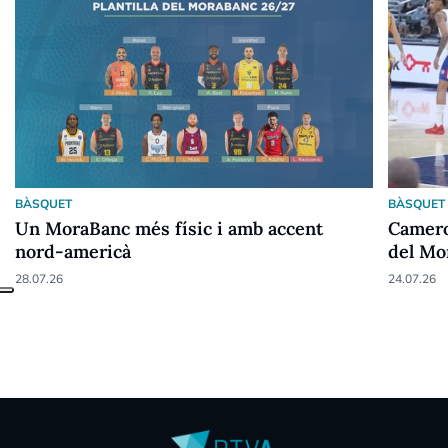
BÀSQUET
BÀSQUET
Un MoraBanc més físic i amb accent
Camero
nord-americà
del Mo
28.07.26
24.07.26