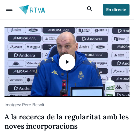
drag_handle
search
En directe
Imatges: Pere Besolí
A la recerca de la regularitat amb les
noves incorporacions