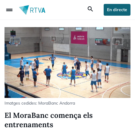
drag_handle
search
En directe
Imatges cedides: MoraBanc Andorra
El MoraBanc comença els
entrenaments