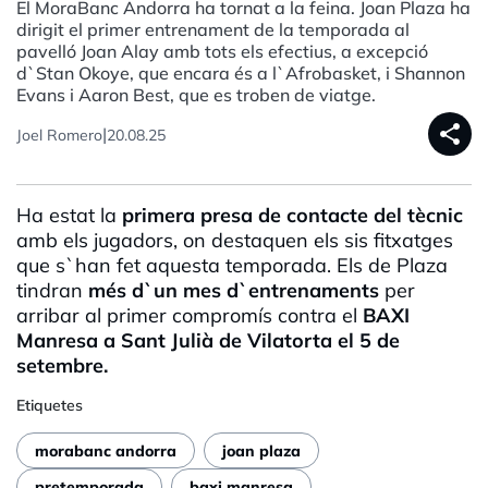
El MoraBanc Andorra ha tornat a la feina. Joan Plaza ha
dirigit el primer entrenament de la temporada al
pavelló Joan Alay amb tots els efectius, a excepció
d`Stan Okoye, que encara és a l`Afrobasket, i Shannon
Evans i Aaron Best, que es troben de viatge.
share
|
Joel Romero
20.08.25
Ha estat la
primera presa de contacte del tècnic
amb els jugadors, on destaquen els sis fitxatges
que s`han fet aquesta temporada. Els de Plaza
tindran
més d`un mes d`entrenaments
per
arribar al primer compromís contra el
BAXI
Manresa a Sant Julià de Vilatorta el 5 de
setembre.
Etiquetes
morabanc andorra
joan plaza
pretemporada
baxi manresa