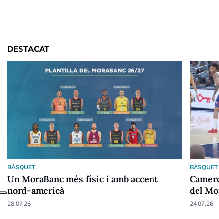
DESTACAT
BÀSQUET
BÀSQUET
Un MoraBanc més físic i amb accent
Camero
nord-americà
del Mo
28.07.26
24.07.26