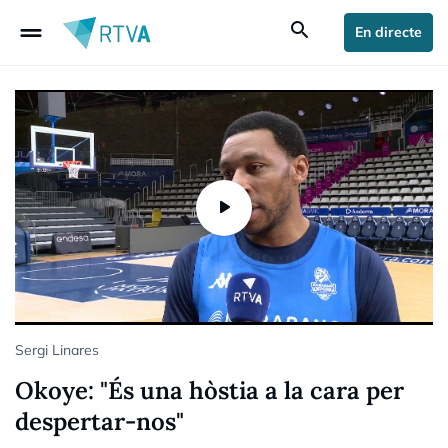
drag_handle
search
En directe
Sergi Linares
Okoye: "És una hòstia a la cara per
despertar-nos"