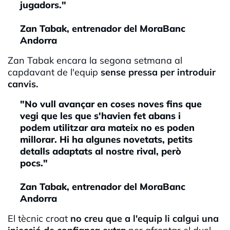
jugadors."
Zan Tabak, entrenador del MoraBanc
Andorra
Zan Tabak encara la segona setmana al
capdavant de l'equip
sense pressa per introduir
canvis.
"No vull avançar en coses noves fins que
vegi que les que s'havien fet abans i
podem utilitzar ara mateix no es poden
millorar. Hi ha algunes novetats, petits
detalls adaptats al nostre rival, però
pocs."
Zan Tabak, entrenador del MoraBanc
Andorra
El tècnic croat
no creu que a l'equip li calgui una