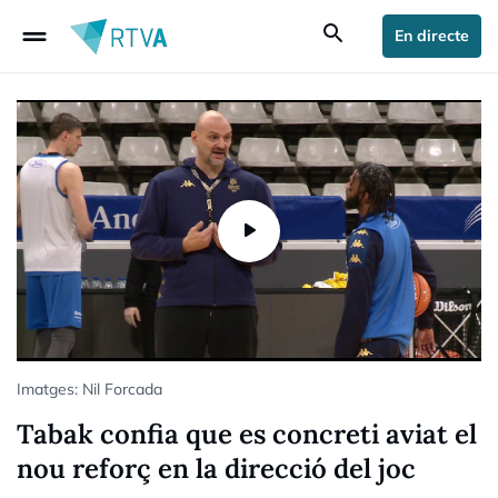
drag_handle
search
En directe
Imatges: Nil Forcada
Tabak confia que es concreti aviat el
nou reforç en la direcció del joc