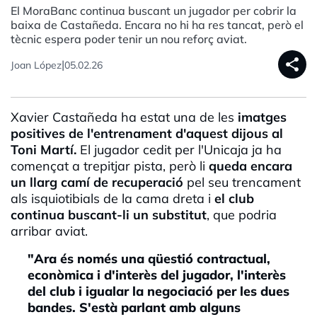
El MoraBanc continua buscant un jugador per cobrir la
baixa de Castañeda. Encara no hi ha res tancat, però el
tècnic espera poder tenir un nou reforç aviat.
share
|
Joan López
05.02.26
Xavier Castañeda ha estat una de les
imatges
positives de l'entrenament d'aquest dijous al
Toni Martí.
El jugador cedit per l'Unicaja ja ha
començat a trepitjar pista, però li
queda encara
un llarg camí de recuperació
pel seu trencament
als isquiotibials de la cama dreta i
el club
continua buscant-li un substitut
, que podria
arribar aviat.
"Ara és només una qüestió contractual,
econòmica i d'interès del jugador, l'interès
del club i igualar la negociació per les dues
bandes. S'està parlant amb alguns