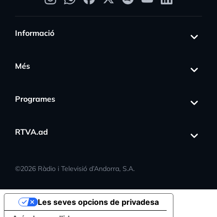
Informació
Més
Programes
RTVA.ad
©
2026
Ràdio i Televisió d’Andorra, S.A.
Les seves opcions de privadesa