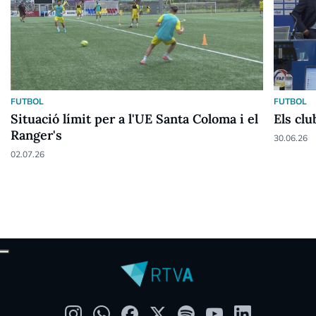
FUTBOL
FUTBOL
Situació límit per a l'UE Santa Coloma i el
Els clu
Ranger's
30.06.26
02.07.26