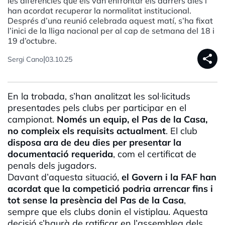
les diferències que els van enfrontar els darrers dies i
han acordat recuperar la normalitat institucional.
Després d’una reunió celebrada aquest matí, s’ha fixat
l’inici de la lliga nacional per al cap de setmana del 18 i
19 d’octubre.
share
|
Sergi Cano
03.10.25
En la trobada, s’han analitzat les sol·licituds
presentades pels clubs per participar en el
campionat.
Només un equip, el Pas de la Casa,
no compleix els requisits actualment
. El club
disposa ara de deu dies per presentar la
documentació requerida
, com el certificat de
penals dels jugadors.
Davant d’aquesta situació,
el Govern i la FAF han
acordat que la competició podria arrencar fins i
tot sense la presència del Pas de la Casa
,
sempre que els clubs donin el vistiplau. Aquesta
decisió s’haurà de ratificar en l’assemblea dels